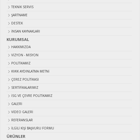
TEKNİK SERVİS
ŞARTNAME
DESTEK
İNSAN KAYNAKLARI
KURUMSAL
HAKKIMIZDA
VIZYON - MISYON
POLITIKAMIZ
KVKK AYDINLATMA METNI
ÇEREZ POLITIKASI
SERTIFIKALARIMIZ
İSG VE ÇEVRE POLITIKAMIZ
GALERI
VIDEO GALERI
REFERANSLAR
İLGILI KIŞI BAŞVURU FORMU
ÜRÜNLER