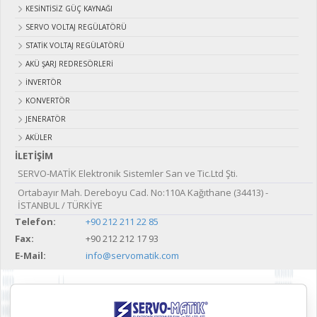
KESİNTİSİZ GÜÇ KAYNAĞI
SERVO VOLTAJ REGÜLATÖRÜ
STATİK VOLTAJ REGÜLATÖRÜ
AKÜ ŞARJ REDRESÖRLERİ
İNVERTÖR
KONVERTÖR
JENERATÖR
AKÜLER
İLETİŞİM
SERVO-MATİK Elektronik Sistemler San ve Tic.Ltd Şti.
Ortabayır Mah. Dereboyu Cad. No:110A Kağıthane (34413) -
İSTANBUL / TÜRKİYE
Telefon:
+90 212 211 22 85
Fax:
+90 212 212 17 93
E-Mail:
info@servomatik.com