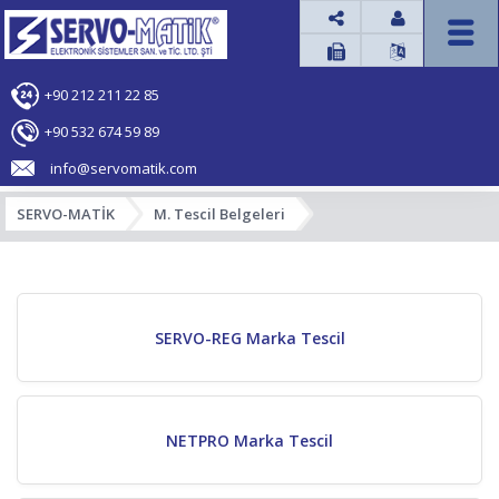




+90 212 211 22 85
+90 532 674 59 89
info@servomatik.com
SERVO-MATİK
M. Tescil Belgeleri
SERVO-REG Marka Tescil
NETPRO Marka Tescil