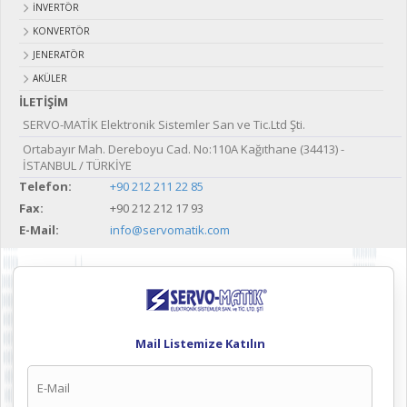
İNVERTÖR
KONVERTÖR
JENERATÖR
AKÜLER
İLETİŞİM
SERVO-MATİK Elektronik Sistemler San ve Tic.Ltd Şti.
Ortabayır Mah. Dereboyu Cad. No:110A Kağıthane (34413) -
İSTANBUL / TÜRKİYE
Telefon:
+90 212 211 22 85
Fax:
+90 212 212 17 93
E-Mail:
info@servomatik.com
Mail Listemize Katılın