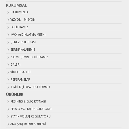
KURUMSAL
HAKKIMIZDA
VIZYON - MISYON
POLITIKAMIZ
KVKK AYDINLATMA METNI
ÇEREZ POLITIKASI
SERTIFIKALARIMIZ
İSG VE ÇEVRE POLITIKAMIZ
GALERI
VIDEO GALERI
REFERANSLAR
İLGILI KIŞI BAŞVURU FORMU
ÜRÜNLER
KESİNTİSİZ GÜÇ KAYNAĞI
SERVO VOLTAJ REGÜLATÖRÜ
STATİK VOLTAJ REGÜLATÖRÜ
AKÜ ŞARJ REDRESÖRLERİ