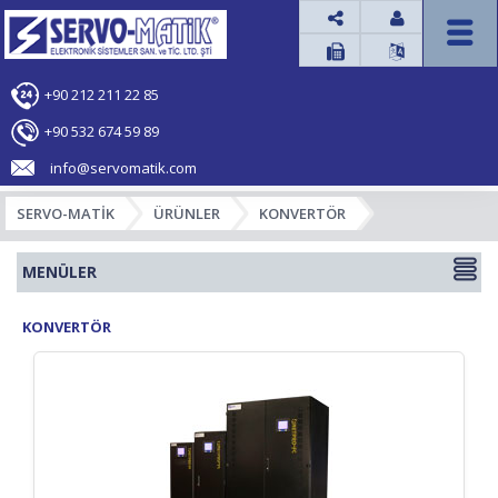




+90 212 211 22 85
+90 532 674 59 89
info@servomatik.com
SERVO-MATİK
ÜRÜNLER
KONVERTÖR
MENÜLER
KONVERTÖR