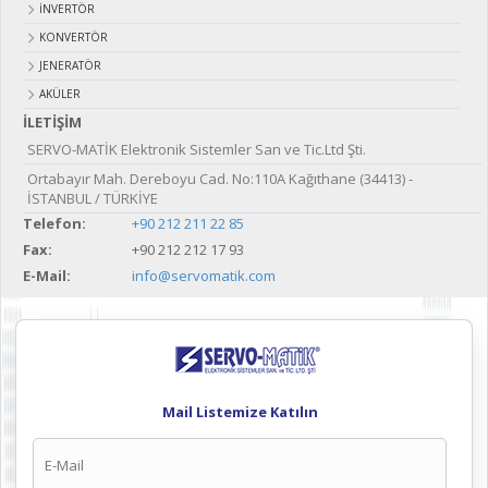
İNVERTÖR
KONVERTÖR
JENERATÖR
AKÜLER
İLETİŞİM
SERVO-MATİK Elektronik Sistemler San ve Tic.Ltd Şti.
Ortabayır Mah. Dereboyu Cad. No:110A Kağıthane (34413) -
İSTANBUL / TÜRKİYE
Telefon:
+90 212 211 22 85
Fax:
+90 212 212 17 93
E-Mail:
info@servomatik.com
Mail Listemize Katılın