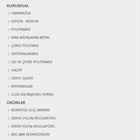
KURUMSAL
HAKKIMIZDA
VIZYON - MISYON
POLITIKAMIZ
KVKK AYDINLATMA METNI
ÇEREZ POLITIKASI
SERTIFIKALARIMIZ
İSG VE ÇEVRE POLITIKAMIZ
GALERI
VIDEO GALERI
REFERANSLAR
İLGILI KIŞI BAŞVURU FORMU
ÜRÜNLER
KESİNTİSİZ GÜÇ KAYNAĞI
SERVO VOLTAJ REGÜLATÖRÜ
STATİK VOLTAJ REGÜLATÖRÜ
AKÜ ŞARJ REDRESÖRLERİ