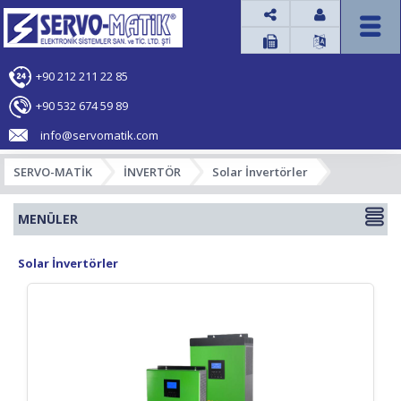




+90 212 211 22 85
+90 532 674 59 89
info@servomatik.com
SERVO-MATİK
İNVERTÖR
Solar İnvertörler
MENÜLER
Solar İnvertörler